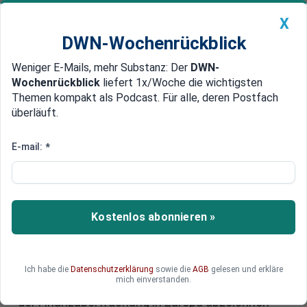
X
DWN-Wochenrückblick
Weniger E-Mails, mehr Substanz: Der
DWN-
Geldanlage Premium
Newsticker
MEIN DWN:
Wochenrückblick
liefert 1x/Woche die wichtigsten
Edelmetalle
DWN-Magazin
China
Themen kompakt als Podcast. Für alle, deren Postfach
überläuft.
DWN-Wochenrückblick
Auto Premium
Anti-Geldwäsche-Behörde
E-mail:
*
AMLA: Die Jagd nach
Vermögensdaten
Kostenlos abonnieren »
Mit der bevorstehenden Gründung der Anti-
Geldwäsche-Behörde AMLA plant die EU eine
bisher noch nie dagewesene Kontrolle über
Vermögenswerte. Welche Kompetenzen die
Ich habe die
Datenschutzerklärung
sowie die
AGB
gelesen und erkläre
mich einverstanden.
AMLA erhält und warum sich so eine neue Ära
der Finanzüberwachung in Europa abzeichnen