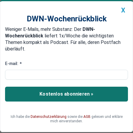
X
DWN-Wochenrückblick
Weniger E-Mails, mehr Substanz: Der
DWN-
Geldanlage Premium
Newsticker
MEIN DWN:
Wochenrückblick
liefert 1x/Woche die wichtigsten
Edelmetalle
DWN-Magazin
China
Themen kompakt als Podcast. Für alle, deren Postfach
überläuft.
DWN-Wochenrückblick
Auto Premium
Bundesregierung erlaubt Ukraine
E-mail:
*
Waffeneinsatz in Russland
Deutschland erlaubt der Ukraine, gelieferte
Waffen auch gegen russische Ziele einzusetzen.
Kostenlos abonnieren »
Dies betrifft insbesondere Angriffe aus dem
Grenzgebiet bei Charkiw. Die Entscheidung
könnte den Konflikt weiter verschärfen.
Ich habe die
Datenschutzerklärung
sowie die
AGB
gelesen und erkläre
mich einverstanden.