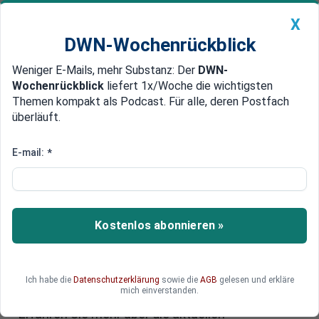
X
DWN-Wochenrückblick
Weniger E-Mails, mehr Substanz: Der
DWN-
Geldanlage Premium
Newsticker
MEIN DWN:
Wochenrückblick
liefert 1x/Woche die wichtigsten
Edelmetalle
DWN-Magazin
China
Themen kompakt als Podcast. Für alle, deren Postfach
überläuft.
DWN-Wochenrückblick
Auto Premium
Continental reduziert Umsatz-
E-mail:
*
und Gewinnprognosen –
Börsenkurs steigt
Kostenlos abonnieren »
Continental hat seine Umsatz- und
Margenprognosen für das Jahr gesenkt, was auf
Herausforderungen in den Automobilmärkten
zurückzuführen ist. Trotz der Anpassungen zeigt
Ich habe die
Datenschutzerklärung
sowie die
AGB
gelesen und erkläre
mich einverstanden.
der Aktienkurs eine positive Entwicklung.
Erfahren Sie mehr über die aktuellen