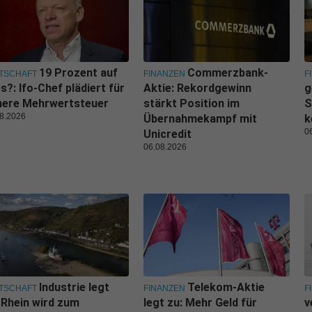
19 Prozent auf
Commerzbank-
TSCHAFT
FINANZEN
F
es?: Ifo-Chef plädiert für
Aktie: Rekordgewinn
g
here Mehrwertsteuer
stärkt Position im
S
8.2026
Übernahmekampf mit
k
0
Unicredit
06.08.2026
Industrie legt
Telekom-Aktie
TSCHAFT
FINANZEN
F
 Rhein wird zum
legt zu: Mehr Geld für
v