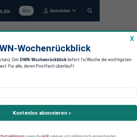
Anmelden
Abo
ILIEN
X
a
DWN-Wochenrückblick
WN-Wochenrückblick
stanz: Der
DWN-Wochenrückblick
liefert 1x/Woche die wichtigsten
 Ein Tabubruch
. Für alle, deren Postfach überläuft.
treue unklar,
Kostenlos abonnieren »
chutzerklärung
sowie die
AGB
gelesen und erkläre mich einverstanden.