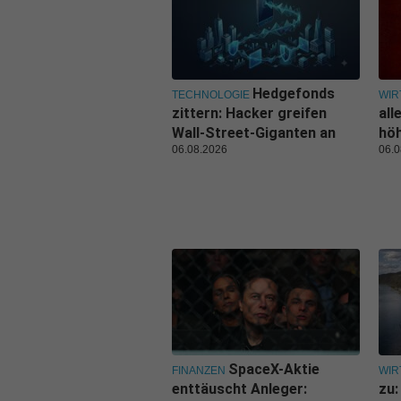
Hedgefonds
TECHNOLOGIE
WIR
zittern: Hacker greifen
all
Wall-Street-Giganten an
hö
06.08.2026
06.0
SpaceX-Aktie
FINANZEN
WIR
enttäuscht Anleger:
zu: