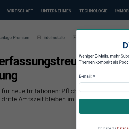
WIRTSCHAFT
UNTERNEHMEN
TECHNOLOGIE
IMMOB
anlage Premium
Edelmetalle
DWN-Magazin
Chin
D
Weniger E-Mails, mehr Sub
erfassungstreue infrage:
Themen kompakt als Podcast
kung
E-mail:
*
ür neue Irritationen: Pflicht zur Verfassungs
dritte Amtszeit bleiben im Raum.
Ich habe die
Datens