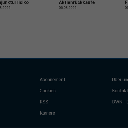
junkturrisiko
Aktienrückkäufe
F
8.2026
06.08.2026
0
Abonnement
Über un
Cookies
Kontak
RSS
DWN - 
Karriere