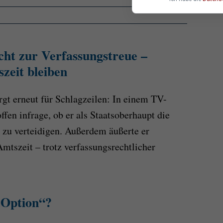
cht zur Verfassungstreue –
szeit bleiben
gt erneut für Schlagzeilen: In einem TV-
offen infrage, ob er als Staatsoberhaupt die
g zu verteidigen. Außerdem äußerte er
mtszeit – trotz verfassungsrechtlicher
„Option“?