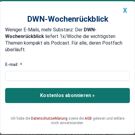
X
DWN-Wochenrückblick
Weniger E-Mails, mehr Substanz: Der
DWN-
Geldanlage Premium
Newsticker
MEIN DWN:
Wochenrückblick
liefert 1x/Woche die wichtigsten
Edelmetalle
DWN-Magazin
China
Themen kompakt als Podcast. Für alle, deren Postfach
überläuft.
DWN-Wochenrückblick
Auto Premium
Steuerhinterziehung: Zahl der
E-mail:
*
Betriebsprüfungen geht seit
Jahren zurück - das bringt
Probleme mit sich
Kostenlos abonnieren »
Der Kampf gegen Steuerhinterziehung ist immer
wieder ein erklärtes Ziel der Politik. Doch in der
Ich habe die
Datenschutzerklärung
sowie die
AGB
gelesen und erkläre
Realität gibt es immer weniger
mich einverstanden.
Betriebsprüfungen und damit gibt es auch immer