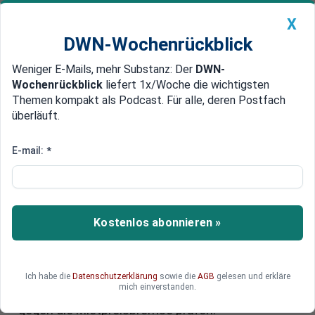
X
DWN-Wochenrückblick
Weniger E-Mails, mehr Substanz: Der
DWN-
Geldanlage Premium
Newsticker
MEIN DWN:
Wochenrückblick
liefert 1x/Woche die wichtigsten
Edelmetalle
DWN-Magazin
China
Themen kompakt als Podcast. Für alle, deren Postfach
überläuft.
DWN-Wochenrückblick
Auto Premium
Mietrecht in Deutschland:
E-mail:
*
Expertenkommission nimmt
Arbeit auf
Kostenlos abonnieren »
Im Bundesjustizministerium hat eine neue
Expertenkommission zum Mietrecht ihre Arbeit
begonnen. Nach Angaben des Ministeriums soll
das Gremium insbesondere Fragen zu
Ich habe die
Datenschutzerklärung
sowie die
AGB
gelesen und erkläre
mich einverstanden.
Sanktionen bei Mietwucher sowie Verstößen
gegen die Mietpreisbremse prüfen.