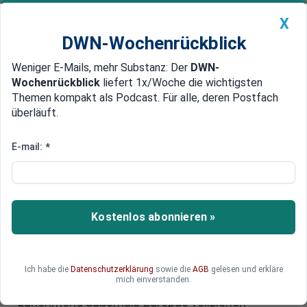
X
DWN-Wochenrückblick
Weniger E-Mails, mehr Substanz: Der
DWN-
Geldanlage Premium
Newsticker
MEIN DWN:
Wochenrückblick
liefert 1x/Woche die wichtigsten
Edelmetalle
DWN-Magazin
China
Themen kompakt als Podcast. Für alle, deren Postfach
überläuft.
DWN-Wochenrückblick
Auto Premium
Biotech-Unternehmen wandern
E-mail:
*
aus: Europa verliert 13 Mrd. Euro
an die USA
Kostenlos abonnieren »
Europas Biotech-Branche steht an einem
Wendepunkt, weil zentrale Finanzierungsquellen
immer seltener im eigenen Markt zu finden sind.
Welche Folgen hat es, wenn innovative Biotech-
Ich habe die
Datenschutzerklärung
sowie die
AGB
gelesen und erkläre
mich einverstanden.
Unternehmen ihre Wachstumsschritte
zunehmend außerhalb Europas vollziehen