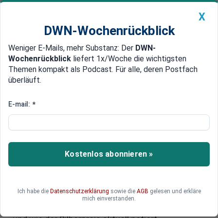
X
DWN-Wochenrückblick
Weniger E-Mails, mehr Substanz: Der
DWN-
Geldanlage Premium
Newsticker
MEIN DWN:
Wochenrückblick
liefert 1x/Woche die wichtigsten
Edelmetalle
DWN-Magazin
China
Themen kompakt als Podcast. Für alle, deren Postfach
überläuft.
DWN-Wochenrückblick
Auto Premium
Neues Silberpreis-Rekordhoch:
E-mail:
*
Warum das Edelmetall vor einer
historischen Neubewertung
steht
Kostenlos abonnieren »
Die Silber-Rallye ist ungebrochen und die Kurse
eilen von einem Allzeithoch zum nächsten.
Ich habe die
Datenschutzerklärung
sowie die
AGB
gelesen und erkläre
Warum trotz neuem Silberpreis-Rekordhoch zum
mich einverstanden.
Wochenauftakt weiterhin viel Potenzial besteht