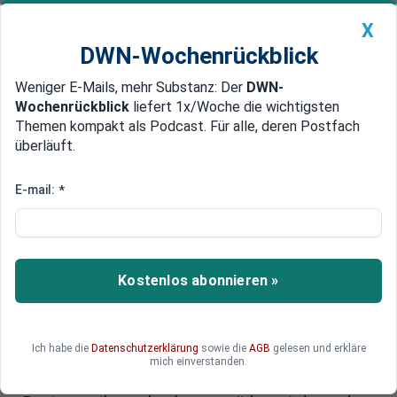
X
DWN-Wochenrückblick
Weniger E-Mails, mehr Substanz: Der
DWN-
Geldanlage Premium
Newsticker
MEIN DWN:
Wochenrückblick
liefert 1x/Woche die wichtigsten
Edelmetalle
DWN-Magazin
China
Themen kompakt als Podcast. Für alle, deren Postfach
überläuft.
DWN-Wochenrückblick
Auto Premium
Steuersenkung in Restaurants:
E-mail:
*
Warum Gäste kaum profitieren
Die Politik senkt die Mehrwertsteuer in der
Gastronomie - wird der Restaurantbesuch damit
Kostenlos abonnieren »
endlich wieder erschwinglicher? Wohl kaum.
Experten dämpfen Hoffnungen auf
Preisnachlässe, selbst große Ketten stellen sich
Ich habe die
Datenschutzerklärung
sowie die
AGB
gelesen und erkläre
quer. Warum die geplante
mich einverstanden.
Mehrwertsteuersenkung für viele