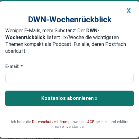
X
DWN-Wochenrückblick
Weniger E-Mails, mehr Substanz: Der
DWN-
Geldanlage Premium
Newsticker
MEIN DWN:
Wochenrückblick
liefert 1x/Woche die wichtigsten
Edelmetalle
DWN-Magazin
China
Themen kompakt als Podcast. Für alle, deren Postfach
überläuft.
DWN-Wochenrückblick
Auto Premium
Nachrichten aus Politik, Wirtschaft und Gesellschaft
E-mail:
*
Willkommen bei den Deutschen
Wirtschafts Nachrichten
Die Deutschen Wirtschafts Nachrichten wollen
Kostenlos abonnieren »
jene Themen beleuchten, die für die Bürger im oft
undurchschaubaren Bermuda-Dreieck von
Wirtschaft, Politik und Gesellschaft verloren
Ich habe die
Datenschutzerklärung
sowie die
AGB
gelesen und erkläre
gehen. Sie zu kennen ist wichtig, um das globale
mich einverstanden.
Zusammenleben selbstbestimmt, fair und
gerecht zu gestalten.