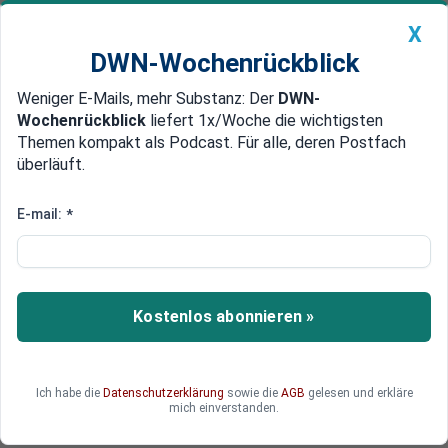
X
DWN-Wochenrückblick
Weniger E-Mails, mehr Substanz: Der
DWN-
Geldanlage Premium
Newsticker
MEIN DWN:
Wochenrückblick
liefert 1x/Woche die wichtigsten
Edelmetalle
DWN-Magazin
China
Themen kompakt als Podcast. Für alle, deren Postfach
überläuft.
DWN-Wochenrückblick
Auto Premium
Kritik an den neuen EU-Verträgen
E-mail:
*
Irland: Abgeordneter klagt gegen
ESM und Fiskalpakt
Unter Berufung auf demokratische Anliegen und
Kostenlos abonnieren »
noch bevor in Irland ein Referendum über den
Fiskalpakt abgehalten wurde, klagt ein irischer
Abgeordneter gegen den ESM und den
Ich habe die
Datenschutzerklärung
sowie die
AGB
gelesen und erkläre
Fiskalpakt.
mich einverstanden.