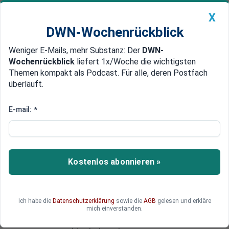
X
DWN-Wochenrückblick
Weniger E-Mails, mehr Substanz: Der
DWN-
Geldanlage Premium
Newsticker
MEIN DWN:
Wochenrückblick
liefert 1x/Woche die wichtigsten
Edelmetalle
DWN-Magazin
China
Themen kompakt als Podcast. Für alle, deren Postfach
überläuft.
DWN-Wochenrückblick
Auto Premium
Immobilienblase droht
E-mail:
*
Schweiz: Internationaler
Währungsfonds warnt vor
Hyperinflation
Kostenlos abonnieren »
Der Internationale Währungsfonds befürchtet,
Banken, die sich auf das heimische Geschäft in
der Schweiz konzentrieren, könnten durch eine
Ich habe die
Datenschutzerklärung
sowie die
AGB
gelesen und erkläre
Immobilien- und Kreditblase gefährdet sein. Die
mich einverstanden.
Nationalbank sollte daher den Ausstieg aus