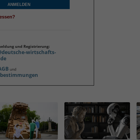
ANMELDEN
gessen?
meldung und Registrierung:
@deutsche-wirtschafts-
.de
AGB
und
zbestimmungen