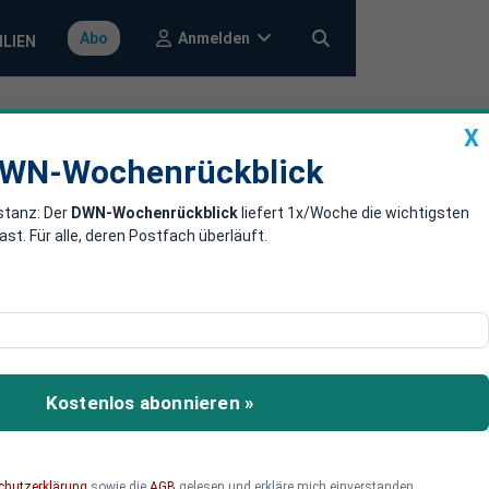
Anmelden
Abo
ILIEN
X
a
DWN-Wochenrückblick
WN-Wochenrückblick
stanz: Der
DWN-Wochenrückblick
liefert 1x/Woche die wichtigsten
 überholt
. Für alle, deren Postfach überläuft.
n 11 Milliarden Euro
t überholte Nea
Kostenlos abonnieren »
chutzerklärung
sowie die
AGB
gelesen und erkläre mich einverstanden.