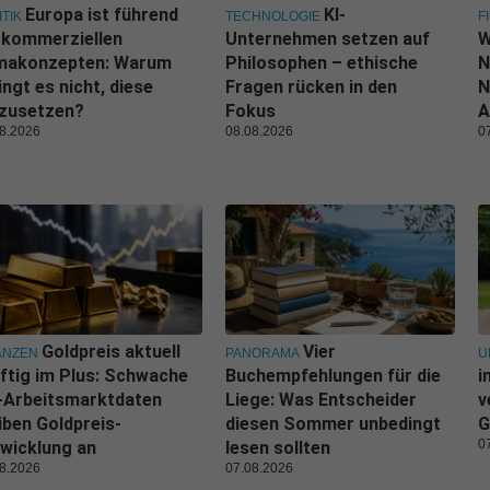
Europa ist führend
KI-
ITIK
TECHNOLOGIE
F
 kommerziellen
Unternehmen setzen auf
W
imakonzepten: Warum
Philosophen – ethische
N
ingt es nicht, diese
Fragen rücken in den
N
zusetzen?
Fokus
A
8.2026
08.08.2026
0
Goldpreis aktuell
Vier
ANZEN
PANORAMA
U
ftig im Plus: Schwache
Buchempfehlungen für die
i
-Arbeitsmarktdaten
Liege: Was Entscheider
v
iben Goldpreis-
diesen Sommer unbedingt
G
0
wicklung an
lesen sollten
8.2026
07.08.2026