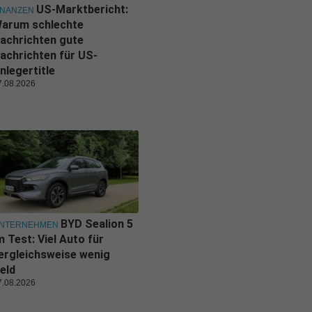
US-Marktbericht:
INANZEN
arum schlechte
achrichten gute
achrichten für US-
nlegertitle
7.08.2026
BYD Sealion 5
NTERNEHMEN
m Test: Viel Auto für
ergleichsweise wenig
eld
7.08.2026