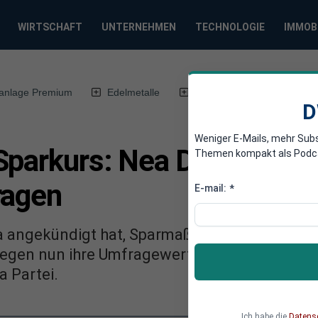
WIRTSCHAFT
UNTERNEHMEN
TECHNOLOGIE
IMMOB
anlage Premium
Edelmetalle
DWN-Magazin
Chin
D
Weniger E-Mails, mehr Sub
Sparkurs: Nea Demokratia
Themen kompakt als Podcast
ragen
E-mail:
*
angekündigt hat, Sparmaßnahmen im Wert vo
tiegen nun ihre Umfragewerte: über 25 Prozen
a Partei.
Ich habe die
Datens