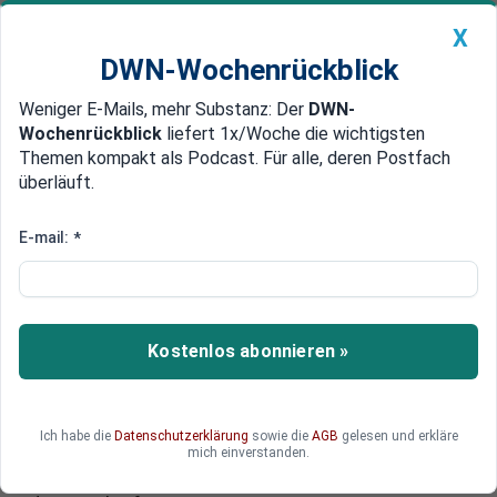
X
DWN-Wochenrückblick
Weniger E-Mails, mehr Substanz: Der
DWN-
Geldanlage Premium
Newsticker
MEIN DWN:
Wochenrückblick
liefert 1x/Woche die wichtigsten
Edelmetalle
DWN-Magazin
China
Themen kompakt als Podcast. Für alle, deren Postfach
überläuft.
DWN-Wochenrückblick
Auto Premium
Branche fürchtet Folgen der Rezession
E-mail:
*
Dewey & Leboeuf: Größte Pleite
einer Anwaltskanzlei in der US-
Geschichte
Kostenlos abonnieren »
Auch Anwaltskanzleien können Opfer ihrer
Schuldenlast werden. In den USA haben Dewey &
Leboeuf am Montag Gläubigerschutz
Ich habe die
Datenschutzerklärung
sowie die
AGB
gelesen und erkläre
angemeldet. Der Kanzlei waren zuletzt in einem
mich einverstanden.
spektakulären Exodus die Partner