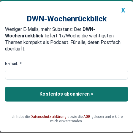
X
DWN-Wochenrückblick
Weniger E-Mails, mehr Substanz: Der
DWN-
Geldanlage Premium
Newsticker
MEIN DWN:
Wochenrückblick
liefert 1x/Woche die wichtigsten
Edelmetalle
DWN-Magazin
China
Themen kompakt als Podcast. Für alle, deren Postfach
überläuft.
DWN-Wochenrückblick
Auto Premium
Nach mehr Krediten durch Großbanken
E-mail:
*
Neue Infrastruktur-Projekte:
China pumpt mehr Geld in den
Markt
Kostenlos abonnieren »
Die großen chinesischen Banken haben zuletzt
wieder mehr Kredite ausgegeben. Nun wird
vermutet, die Regierung könnte damit das
Ich habe die
Datenschutzerklärung
sowie die
AGB
gelesen und erkläre
Wirtschaftswachstum erneut ankurbeln wollen.
mich einverstanden.
Die Aktienkurse einiger Unternehmen sind