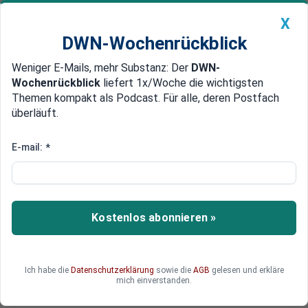
X
DWN-Wochenrückblick
Weniger E-Mails, mehr Substanz: Der
DWN-
Geldanlage Premium
Newsticker
MEIN DWN:
Wochenrückblick
liefert 1x/Woche die wichtigsten
Edelmetalle
DWN-Magazin
China
Themen kompakt als Podcast. Für alle, deren Postfach
überläuft.
DWN-Wochenrückblick
Auto Premium
Vignette für Deutsche im Ausland „Selbstverständlichkeit“
E-mail:
*
Nun doch Pkw-Maut: Ramsauer
will Vignette einführen
Eine Vignette könnte helfen, das Straßennetz in
Kostenlos abonnieren »
Deutschland zu erhalten. Der
Bundesverkehrsminister will der Koalition
jedenfalls eine Pkw-Maut vorschlagen. Die
Ich habe die
Datenschutzerklärung
sowie die
AGB
gelesen und erkläre
Aufregung um eine Autobahnabgabe versteht
mich einverstanden.
Peter Ramsauer nicht.