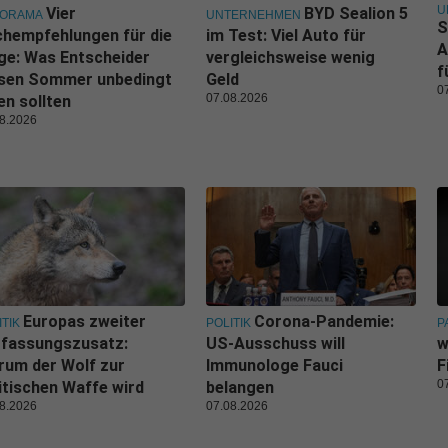
U
Vier
BYD Sealion 5
NORAMA
UNTERNEHMEN
S
hempfehlungen für die
im Test: Viel Auto für
A
ge: Was Entscheider
vergleichsweise wenig
f
esen Sommer unbedingt
Geld
0
07.08.2026
en sollten
8.2026
Europas zweiter
Corona-Pandemie:
ITIK
POLITIK
P
rfassungszusatz:
US-Ausschuss will
w
um der Wolf zur
Immunologe Fauci
F
0
itischen Waffe wird
belangen
8.2026
07.08.2026