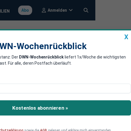
Anmelden
Abo
ILIEN
X
a
DWN-Wochenrückblick
WN-Wochenrückblick
stanz: Der
DWN-Wochenrückblick
liefert 1x/Woche die wichtigsten
de neue ESM-
. Für alle, deren Postfach überläuft.
SM abstimmen. In Berliner
bstimmung auf Grund der
Kostenlos abonnieren »
chutzerklärung
sowie die
AGB
gelesen und erkläre mich einverstanden.