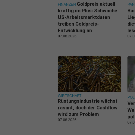
Goldpreis aktuell
FINANZEN
PA
kräftig im Plus: Schwache
Buc
US-Arbeitsmarktdaten
Lie
treiben Goldpreis-
di
Entwicklung an
les
07.08.2026
07.0
WIRTSCHAFT
POL
Rüstungsindustrie wächst
Ve
rasant, doch der Cashflow
War
wird zum Problem
pol
07.08.2026
07.0