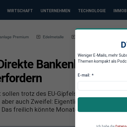
WIRTSCHAFT
UNTERNEHMEN
TECHNOLOGIE
IMMOB
anlage Premium
Edelmetalle
DWN-Magazin
Chin
D
Weniger E-Mails, mehr Sub
Direkte Bankenhilfe wür
Themen kompakt als Podcast
rfordern
E-mail:
*
sollen trotz des EU-Gipfels heute über den E
s aber auch Zweifel: Eigentlich müsste die A
Das freilich könnte Monate dauern.
Ich habe die
Datens