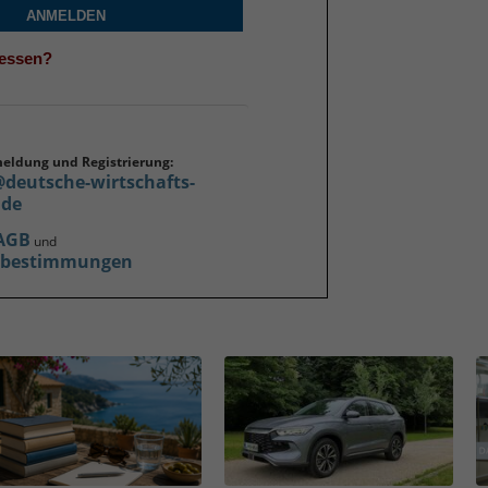
ANMELDEN
gessen?
meldung und Registrierung:
@deutsche-wirtschafts-
.de
AGB
und
zbestimmungen