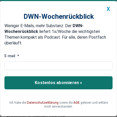
X
DWN-Wochenrückblick
Weniger E-Mails, mehr Substanz: Der
DWN-
Geldanlage Premium
Newsticker
MEIN DWN:
Wochenrückblick
liefert 1x/Woche die wichtigsten
Edelmetalle
DWN-Magazin
China
Themen kompakt als Podcast. Für alle, deren Postfach
überläuft.
DWN-Wochenrückblick
Auto Premium
Unternehmen muss schließen
E-mail:
*
Rekord: Sechs Monate Streik in
griechischem Stahlwerk
Aufgrund massiver Gehaltskürzungen streikten
Kostenlos abonnieren »
griechische Stahlarbeiter über sechs Monate.
Nun ist ihr Arbeitskampf höchstwahrscheinlich
endgültig verloren. Eine Sprecherin der
Ich habe die
Datenschutzerklärung
sowie die
AGB
gelesen und erkläre
streikenden Minenarbeiter teilte mit, dass das
mich einverstanden.
Management diese Woche das Stahlwerk
endgültig schließen möchte.