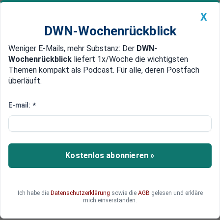
X
DWN-Wochenrückblick
Weniger E-Mails, mehr Substanz: Der
DWN-
Geldanlage Premium
Newsticker
MEIN DWN:
Wochenrückblick
liefert 1x/Woche die wichtigsten
Edelmetalle
DWN-Magazin
China
Themen kompakt als Podcast. Für alle, deren Postfach
überläuft.
DWN-Wochenrückblick
Auto Premium
15 Prozent weniger Blüten innerhalb eines Jahres
E-mail:
*
Keine attraktive Währung:
Geldfälscher verlieren Interesse
an Euro-Scheinen
Kostenlos abonnieren »
Im ersten Halbjahr 2012 wurden deutlich weniger
Euroscheine gefälscht als im gleichen Zeitraum
des Vorjahres. Mit der zunehmenden
Ich habe die
Datenschutzerklärung
sowie die
AGB
gelesen und erkläre
Verschärfung der Eurokrise ist die Menge
mich einverstanden.
gefälschter Euronoten stark zurückgegangen.