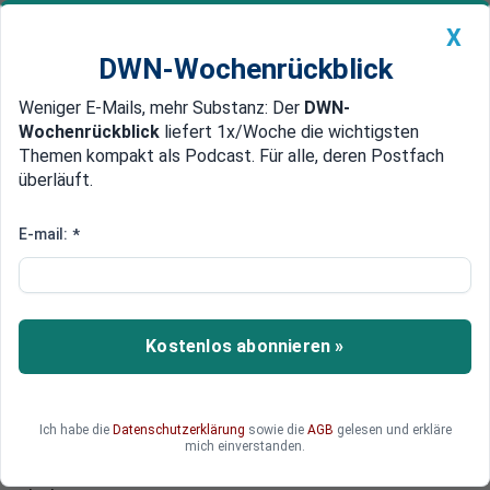
X
DWN-Wochenrückblick
Weniger E-Mails, mehr Substanz: Der
DWN-
Geldanlage Premium
Newsticker
MEIN DWN:
Wochenrückblick
liefert 1x/Woche die wichtigsten
Edelmetalle
DWN-Magazin
China
Themen kompakt als Podcast. Für alle, deren Postfach
überläuft.
DWN-Wochenrückblick
Auto Premium
Scheinrechnungen und Bestechung
E-mail:
*
Rumänischer EU-Parlamentarier
zweigt EU-Fördergelder im
großen Stil ab
Kostenlos abonnieren »
Behörden ermitteln gegen einen rumänischen
EU-Abgeordneten, der mit gefälschten
Rechnungen EU-Gelder kassiert haben soll. Er soll
Ich habe die
Datenschutzerklärung
sowie die
AGB
gelesen und erkläre
mit fingierten Rechnungen Zahlungen in Höhe
mich einverstanden.
von 400.000 Euro an sich selbst umgeleitet