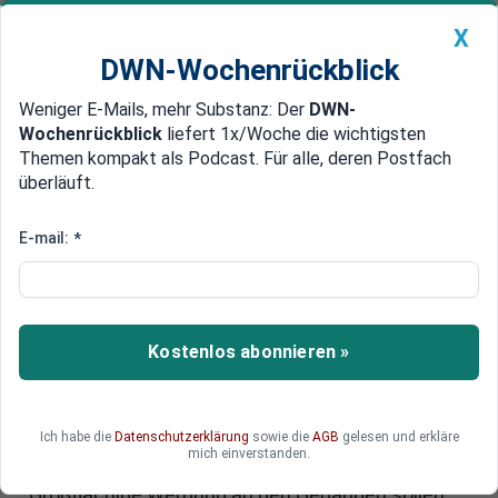
X
DWN-Wochenrückblick
Weniger E-Mails, mehr Substanz: Der
DWN-
Geldanlage Premium
Newsticker
MEIN DWN:
Wochenrückblick
liefert 1x/Woche die wichtigsten
Edelmetalle
DWN-Magazin
China
Themen kompakt als Podcast. Für alle, deren Postfach
überläuft.
DWN-Wochenrückblick
Auto Premium
Historische Bauwerke werden veräußert
E-mail:
*
Geldnot: Italien verkauft
Kolosseum in Rom an Modezar
Viele italienische Regionen sind von der
Kostenlos abonnieren »
Finanzkrise und den Kürzungen der italienischen
Regierung hart getroffen. Sie haben nicht mehr
genügend Gelder, um die bedeutenden
Ich habe die
Datenschutzerklärung
sowie die
AGB
gelesen und erkläre
Kulturstätten zu finanzieren und restaurieren –
mich einverstanden.
manchen Kulturstätten droht der Einsturz.
Großflächige Werbung an den Gebäuden sollen