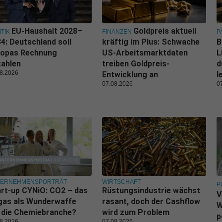
EU-Haushalt 2028–
Goldpreis aktuell
ITIK
FINANZEN
P
4: Deutschland soll
kräftig im Plus: Schwache
B
ropas Rechnung
US-Arbeitsmarktdaten
L
zahlen
treiben Goldpreis-
d
8.2026
Entwicklung an
l
07.08.2026
0
TERNEHMENSPORTRÄT
WIRTSCHAFT
P
rt-up CYNiO: CO2 – das
Rüstungsindustrie wächst
V
gas als Wunderwaffe
rasant, doch der Cashflow
W
 die Chemiebranche?
wird zum Problem
p
8.2026
07.08.2026