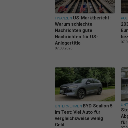
US-Marktbericht:
FINANZEN
POL
Warum schlechte
203
Nachrichten gute
Eu
Nachrichten für US-
be
07.0
Anlegertitle
07.08.2026
UN
BYD Sealion 5
UNTERNEHMEN
Sta
im Test: Viel Auto für
Ab
vergleichsweise wenig
für
Geld
07.0