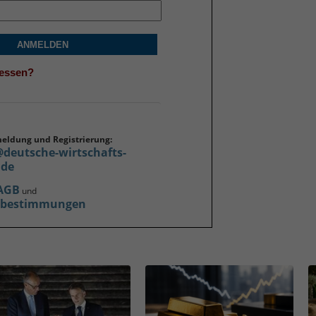
ANMELDEN
gessen?
meldung und Registrierung:
@deutsche-wirtschafts-
.de
AGB
und
zbestimmungen