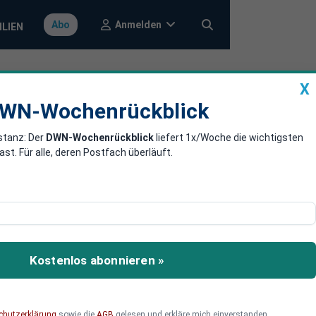
Anmelden
Abo
ILIEN
X
a
DWN-Wochenrückblick
WN-Wochenrückblick
stanz: Der
DWN-Wochenrückblick
liefert 1x/Woche die wichtigsten
tem: 150.000
. Für alle, deren Postfach überläuft.
its
Kostenlos abonnieren »
ellte sich heraus, dass
en, obwohl die Inhaber
Betrugsfälle.
chutzerklärung
sowie die
AGB
gelesen und erkläre mich einverstanden.