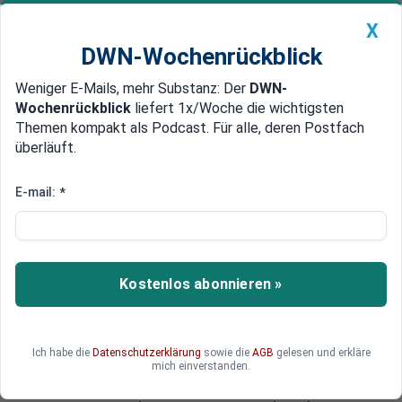
X
DWN-Wochenrückblick
Weniger E-Mails, mehr Substanz: Der
DWN-
Geldanlage Premium
Newsticker
MEIN DWN:
Wochenrückblick
liefert 1x/Woche die wichtigsten
Edelmetalle
DWN-Magazin
China
Themen kompakt als Podcast. Für alle, deren Postfach
überläuft.
DWN-Wochenrückblick
Auto Premium
Wer sitzt am längeren Hebel
E-mail:
*
Gipfeltreffen: Weidmann und
Draghi treffen sich noch vor
EZB-Sitzung
Kostenlos abonnieren »
EZB-Chef Mario Draghi und Bundesbank-
Präsident Jens Weidmann wollen sich noch vor
der nächsten EZB-Ratssitzung zu „einer Tasse
Ich habe die
Datenschutzerklärung
sowie die
AGB
gelesen und erkläre
Kaffee“ treffen. Jens Weidmanns Bundesbank
mich einverstanden.
ist das letzte Hindernis für weitere