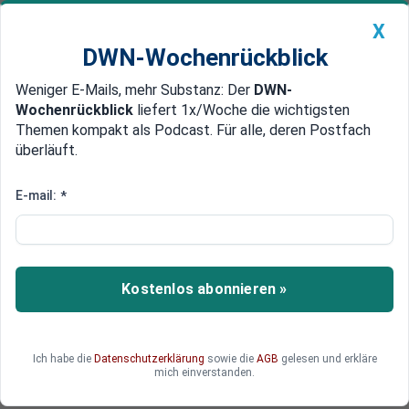
X
DWN-Wochenrückblick
Weniger E-Mails, mehr Substanz: Der
DWN-
Geldanlage Premium
Newsticker
MEIN DWN:
Wochenrückblick
liefert 1x/Woche die wichtigsten
Edelmetalle
DWN-Magazin
China
Themen kompakt als Podcast. Für alle, deren Postfach
überläuft.
DWN-Wochenrückblick
Auto Premium
Gemeinschaftsbudget soll Eurobonds ersetzen
E-mail:
*
EU will nationale Steuern nach
Brüssel umleiten
Die EU will, dass nationale Steuergelder direkt
Kostenlos abonnieren »
nach Brüssel gehen. Mit dem zentralen
Gemeinschaftsbudget will man die Eurokrise
bekämpfen, nachdem Eurobonds nicht mehr
Ich habe die
Datenschutzerklärung
sowie die
AGB
gelesen und erkläre
durchsetzbar sind.
mich einverstanden.