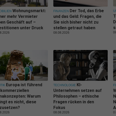
Wohnungsmarkt:
Der Tod, das Erbe
U
OBILIEN
FINANZEN
T
mer mehr Vermieter
und das Geld: Fragen, die
D
en Geschäft auf –
Sie sich bisher nicht zu
s
estitionen unter Druck
stellen getraut haben
0
8.2026
08.08.2026
Europa ist führend
KI-
ITIK
TECHNOLOGIE
F
 kommerziellen
Unternehmen setzen auf
W
imakonzepten: Warum
Philosophen – ethische
N
ingt es nicht, diese
Fragen rücken in den
N
zusetzen?
Fokus
A
8.2026
08.08.2026
0