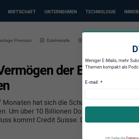
WIRTSCHAFT
UNTERNEHMEN
TECHNOLOGIE
IMMOB
anlage Premium
Edelmetalle
DWN-Magazin
Chin
D
Weniger E-Mails, mehr Sub
Vermögen der Europäer um
Themen kompakt als Podcast
en
E-mail:
*
 Monaten hat sich die Schuldenkrise auch in
n. Um über 10 Billionen Dollar ist das Vermö
luss kommt Credit Suisse. Das Vermögen der
Ich habe die
Datens