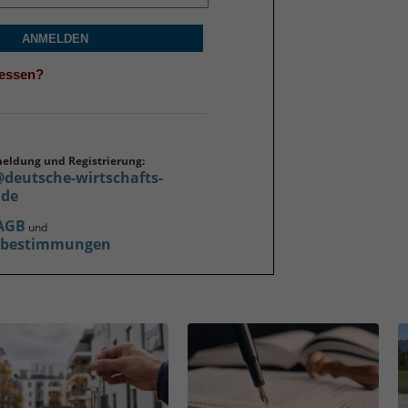
ANMELDEN
gessen?
meldung und Registrierung:
@deutsche-wirtschafts-
.de
AGB
und
zbestimmungen