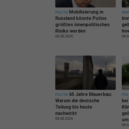
Mobilisierung in
POLITIK
IMM
Russland könnte Putins
Im
größtes innenpolitisches
geb
Risiko werden
Inv
08.08.2026
08.0
65 Jahre Mauerbau:
POLITIK
POL
Warum die deutsche
bei
Teilung bis heute
Kl
nachwirkt
gel
08.08.2026
um
08.0