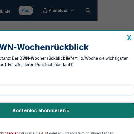
Anmelden
Abo
ILIEN
X
a
DWN-Wochenrückblick
WN-Wochenrückblick
stanz: Der
DWN-Wochenrückblick
liefert 1x/Woche die wichtigsten
 10 Billionen
. Für alle, deren Postfach überläuft.
 den Geldbörsen der
gen der Europäer
Kostenlos abonnieren »
 US-Amerikaner hingegen
chutzerklärung
sowie die
AGB
gelesen und erkläre mich einverstanden.