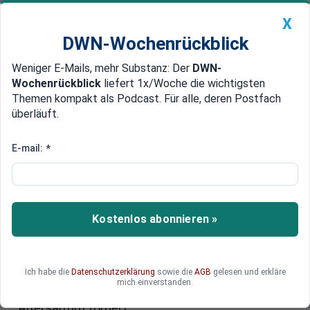
X
DWN-Wochenrückblick
Weniger E-Mails, mehr Substanz: Der
DWN-
Geldanlage Premium
Newsticker
MEIN DWN:
Wochenrückblick
liefert 1x/Woche die wichtigsten
Edelmetalle
DWN-Magazin
China
Themen kompakt als Podcast. Für alle, deren Postfach
überläuft.
DWN-Wochenrückblick
Auto Premium
Bei Stundenlohn unter 10 Euro droht Grundsicherung
E-mail:
*
Altersarmut: Angela Merkel
sieht Geringverdiener in Gefahr
Ein Absinken des Rentenniveaus würde
Kostenlos abonnieren »
Geringverdiener im Alter in die Grundsicherung
zwingen. Zu diesem Schluss kommt nun auch
Angela Merkel und schließt sich damit den
Ich habe die
Datenschutzerklärung
sowie die
AGB
gelesen und erkläre
Warnungen der Bundesarbeitsministerin von der
mich einverstanden.
Leyen an, die verstärkte Maßnahmen gegen
Altersarmut fordert.