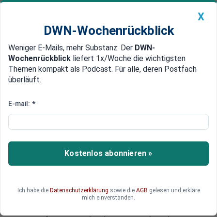
X
DWN-Wochenrückblick
Weniger E-Mails, mehr Substanz: Der
DWN-
Geldanlage Premium
Newsticker
MEIN DWN:
Wochenrückblick
liefert 1x/Woche die wichtigsten
Edelmetalle
DWN-Magazin
China
Themen kompakt als Podcast. Für alle, deren Postfach
überläuft.
DWN-Wochenrückblick
Auto Premium
Zahl der Toten steigt auf über 50
E-mail:
*
US-Ostküste im Chaos: Banden
nutzen Stromausfall für
Plünderungen
Kostenlos abonnieren »
Die Verwüstungen des Hurrikans sind enorm.
Mindestens 50 Menschen kamen bisher allein in
den USA und in Kanada ums Leben. In über 8
Ich habe die
Datenschutzerklärung
sowie die
AGB
gelesen und erkläre
Millionen Haushalten fiel der Strom aus, in New
mich einverstanden.
Jersey und New York wurde der Notstand