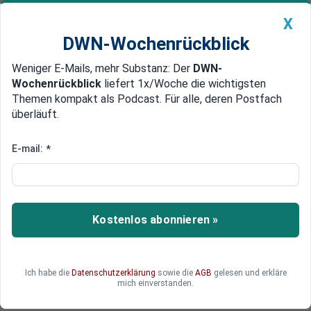
X
DWN-Wochenrückblick
Weniger E-Mails, mehr Substanz: Der
DWN-
Geldanlage Premium
Newsticker
MEIN DWN:
Wochenrückblick
liefert 1x/Woche die wichtigsten
Edelmetalle
DWN-Magazin
China
Themen kompakt als Podcast. Für alle, deren Postfach
überläuft.
DWN-Wochenrückblick
Auto Premium
Bauer sucht Gerechtigkeit
E-mail:
*
Hessischer Bauer im Gefängnis:
Die knallharten Methoden der
Gentechnik-Industrie
Kostenlos abonnieren »
Ein Bauer kauft Genmais von einem
Chemiekonzern und füttert seine Tiere damit.
Daraufhin werden sie krank und sterben. Er geht
Ich habe die
Datenschutzerklärung
sowie die
AGB
gelesen und erkläre
an die Öffentlichkeit und landet schließlich im
mich einverstanden.
Gefängnis.