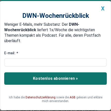
X
DWN-Wochenrückblick
Weniger E-Mails, mehr Substanz: Der
DWN-
Geldanlage Premium
Newsticker
MEIN DWN:
Wochenrückblick
liefert 1x/Woche die wichtigsten
Edelmetalle
DWN-Magazin
China
Themen kompakt als Podcast. Für alle, deren Postfach
überläuft.
DWN-Wochenrückblick
Auto Premium
Japan antwortet mit Kampfjets
E-mail:
*
Erstmals in der Geschichte:
Chinesisches Marine-Flugzeug
dringt in japanischen Luftraum
Kostenlos abonnieren »
ein
Der Inselstreit zwischen China und Japan spitzt
sich weiter zu. Japans Antwort auf Chinas
Ich habe die
Datenschutzerklärung
sowie die
AGB
gelesen und erkläre
mich einverstanden.
Verletzung des japanischen Luftraums war eine
Entsendung von acht Kampfjets in die Region.