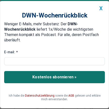
X
DWN-Wochenrückblick
Weniger E-Mails, mehr Substanz: Der
DWN-
Geldanlage Premium
Newsticker
MEIN DWN:
Wochenrückblick
liefert 1x/Woche die wichtigsten
Edelmetalle
DWN-Magazin
China
Themen kompakt als Podcast. Für alle, deren Postfach
überläuft.
DWN-Wochenrückblick
Auto Premium
Angst vor der Verantwortung
E-mail:
*
Vereinigte Staaten: EU-
Funktionäre träumen vom Ende
der Demokratie
Kostenlos abonnieren »
In der Krise der EU werden die Rufe lauter, Europa
solle die Nationalstaatlichkeit über Bord werfen
und sich in die Vereinigten Staaten von Europa
Ich habe die
Datenschutzerklärung
sowie die
AGB
gelesen und erkläre
verwandeln - nach dem Vorbild der USA. Die
mich einverstanden.
Vision ist die Flucht der Funktionäre vor der