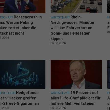
Börsencrash in
Rhein-
TSCHAFT
WIRTSCHAFT
F
ina: Warum Peking
Niedrigwasser: Minister
a
ken rettet, aber die
will Lkw-Fahrverbot an
E
0
tschaft nicht
Sonn- und Feiertagen
8.2026
kippen
06.08.2026
Hedgefonds
19 Prozent auf
HNOLOGIE
WIRTSCHAFT
F
tern: Hacker greifen
alles?: Ifo-Chef plädiert für
A
l-Street-Giganten an
höhere Mehrwertsteuer
s
8.2026
06.08.2026
Ü