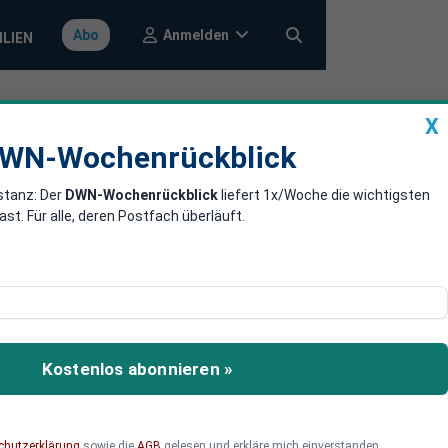
Anmelden
Abo
ILIEN
X
a
DWN-Wochenrückblick
WN-Wochenrückblick
stanz: Der
DWN-Wochenrückblick
liefert 1x/Woche die wichtigsten
Industrie in
. Für alle, deren Postfach überläuft.
r Demonstration von
Tausende für mehr Tier-
Kostenlos abonnieren »
trie satt“ richtet sich
r Konferenz in Berlin
chutzerklärung
sowie die
AGB
gelesen und erkläre mich einverstanden.