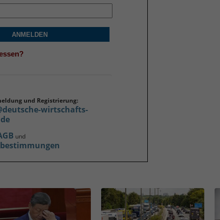
ANMELDEN
gessen?
meldung und Registrierung:
@deutsche-wirtschafts-
.de
AGB
und
zbestimmungen