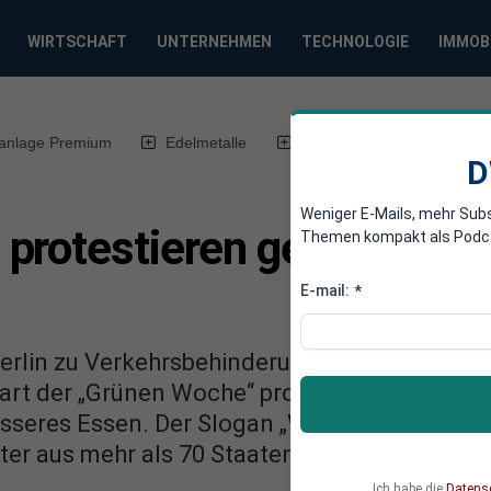
WIRTSCHAFT
UNTERNEHMEN
TECHNOLOGIE
IMMOB
anlage Premium
Edelmetalle
DWN-Magazin
Chin
D
Weniger E-Mails, mehr Sub
protestieren gegen Agrar-
Themen kompakt als Podcast
E-mail:
*
erlin zu Verkehrsbehinderung aufgrund eine
rt der „Grünen Woche“ protestieren derzeit 
eres Essen. Der Slogan „Wir haben Agrarindus
er aus mehr als 70 Staaten, die später zu eine
Ich habe die
Datens