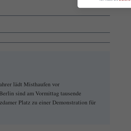
ahrer lädt Misthaufen vor
erlin sind am Vormittag tausende
damer Platz zu einer Demonstration für