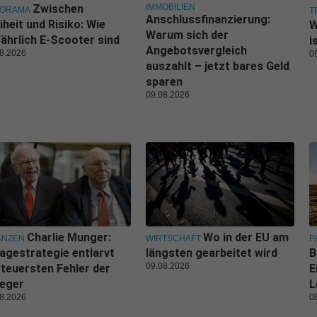
IMMOBILIEN
Zwischen
NORAMA
T
Anschlussfinanzierung:
iheit und Risiko: Wie
W
Warum sich der
ährlich E-Scooter sind
i
Angebotsvergleich
8.2026
0
auszahlt – jetzt bares Geld
sparen
09.08.2026
Charlie Munger:
Wo in der EU am
ANZEN
WIRTSCHAFT
P
agestrategie entlarvt
längsten gearbeitet wird
B
09.08.2026
 teuersten Fehler der
E
leger
L
8.2026
0