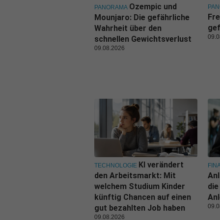
Ozempic und
PA
PANORAMA
Fre
Mounjaro: Die gefährliche
gef
Wahrheit über den
09.0
schnellen Gewichtsverlust
09.08.2026
KI verändert
TECHNOLOGIE
FIN
den Arbeitsmarkt: Mit
Anl
welchem Studium Kinder
die
künftig Chancen auf einen
An
09.0
gut bezahlten Job haben
09.08.2026