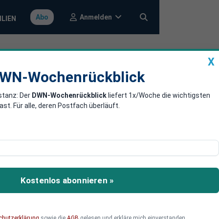
Anmelden
Abo
ILIEN
X
a
DWN-Wochenrückblick
WN-Wochenrückblick
stanz: Der
DWN-Wochenrückblick
liefert 1x/Woche die wichtigsten
Bus-Spur
. Für alle, deren Postfach überläuft.
sminister Dobrindt
ützen, sondern mit
Kostenlos abonnieren »
n.
chutzerklärung
sowie die
AGB
gelesen und erkläre mich einverstanden.