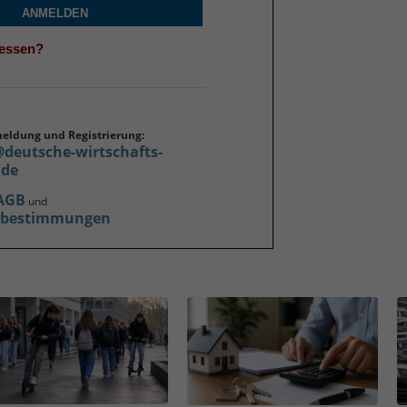
ANMELDEN
gessen?
meldung und Registrierung:
@deutsche-wirtschafts-
.de
AGB
und
zbestimmungen