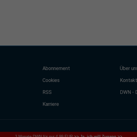
Abonnement
Über un
Cookies
Kontak
RSS
DWN - 
Karriere
3 Monate DWN für nur 4,99 EUR
>> Ja, ich will Zugang >>