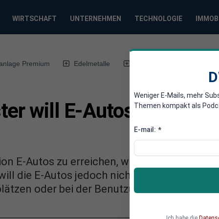
WIRTSCHAFT
UNTERNEHMEN
TECHNOLOGIE
IMMOB
anlage Premium
Edelmetalle
DWN-Magazin
Chin
D
Weniger E-Mails, mehr Sub
er will E-Autos auf der 
Themen kompakt als Podcast
E-mail:
*
lion E-Autos zu erreichen, will Bundesverkehr
will die E-Autos jedoch nicht mit Geld unterst
kplätzen oder bei der Benutzung von Busspure
Ich habe die
Datens