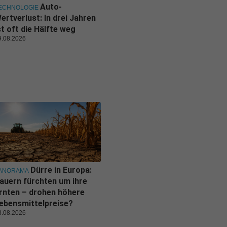
Auto-
ECHNOLOGIE
ertverlust: In drei Jahren
st oft die Hälfte weg
9.08.2026
Dürre in Europa:
ANORAMA
auern fürchten um ihre
rnten – drohen höhere
ebensmittelpreise?
8.08.2026