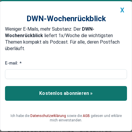
X
DWN-Wochenrückblick
Weniger E-Mails, mehr Substanz: Der
DWN-
Geldanlage Premium
Newsticker
MEIN DWN:
Wochenrückblick
liefert 1x/Woche die wichtigsten
Edelmetalle
DWN-Magazin
China
Themen kompakt als Podcast. Für alle, deren Postfach
überläuft.
DWN-Wochenrückblick
Auto Premium
Bargeld auf dem Abstellgleis:
E-mail:
*
Verbraucher zwischen Komfort
und Kontrollverlust
Kostenlos abonnieren »
Ob für zwei Brötchen oder den Wocheneinkauf –
viele greifen gerne zur Karte oder zum
Smartphone. Doch immer mehr Kassen
akzeptieren kein Bargeld mehr.
Ich habe die
Datenschutzerklärung
sowie die
AGB
gelesen und erkläre
mich einverstanden.
Verbraucherschützer schlagen Alarm: Droht das
Ende des Bargelds im Alltag – und damit die