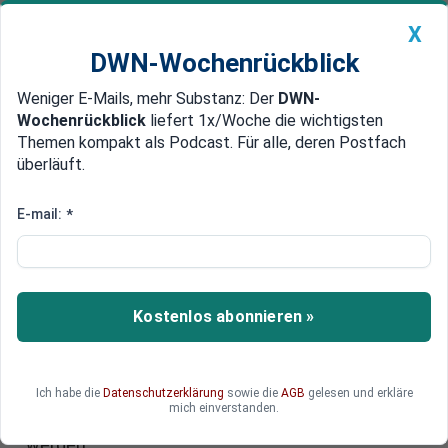
X
DWN-Wochenrückblick
Weniger E-Mails, mehr Substanz: Der
DWN-
Geldanlage Premium
Newsticker
MEIN DWN:
Wochenrückblick
liefert 1x/Woche die wichtigsten
Edelmetalle
DWN-Magazin
China
Themen kompakt als Podcast. Für alle, deren Postfach
überläuft.
DWN-Wochenrückblick
Auto Premium
Geld als Köder
E-mail:
*
EU und USA planen Übergangs-
Regierung für die Ukraine
Die EU und die USA ködern die Ukraine erneut mit
Kostenlos abonnieren »
finanziellen Versprechen. Sobald die Ukraine die
internen Konflikte überwunden und eine
Übergangs-Regierung installiert hat, können die
Ich habe die
Datenschutzerklärung
sowie die
AGB
gelesen und erkläre
Gelder angezapft werden. Sie sollen für
mich einverstanden.
wirtschaftliche und politische Reformen genutzt
werden.