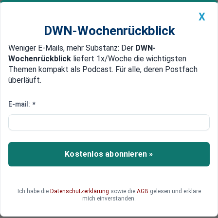
X
DWN-Wochenrückblick
Weniger E-Mails, mehr Substanz: Der
DWN-
Geldanlage Premium
Newsticker
MEIN DWN:
Wochenrückblick
liefert 1x/Woche die wichtigsten
Edelmetalle
DWN-Magazin
China
Themen kompakt als Podcast. Für alle, deren Postfach
überläuft.
DWN-Wochenrückblick
Auto Premium
Regierungs-Gegner ausgebildet
E-mail:
*
US-Organisationen finanzierten
Sturz von Janukowitsch
US-Organisationen haben über Jahre hinweg
Kostenlos abonnieren »
Oppositionelle in der Ukraine ausgebildet. Unter
ihnen befanden sich auch Journalisten und
Aktivisten, die maßgeblich am Sturz von
Ich habe die
Datenschutzerklärung
sowie die
AGB
gelesen und erkläre
Janukowitsch beteiligt waren.
mich einverstanden.