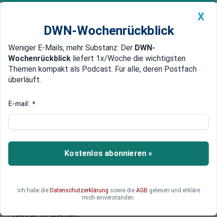
X
DWN-Wochenrückblick
Weniger E-Mails, mehr Substanz: Der
DWN-
Geldanlage Premium
Newsticker
MEIN DWN:
Wochenrückblick
liefert 1x/Woche die wichtigsten
Edelmetalle
DWN-Magazin
China
Themen kompakt als Podcast. Für alle, deren Postfach
überläuft.
DWN-Wochenrückblick
Auto Premium
„Wahre Dimension noch unbekannt“
E-mail:
*
Neue Anschuldigungen gegen Uli
Hoeneß
Ein Informant behauptet, die „wahre Dimension
Kostenlos abonnieren »
des Falles“ sei noch völlig unbekannt. Bis zu 400
Millionen Euro sollen zwischenzeitlich auf dem
Nummernkonto gebunkert worden sein. Zudem
Ich habe die
Datenschutzerklärung
sowie die
AGB
gelesen und erkläre
gab es weitere Konten bei anderen Schweizer
mich einverstanden.
Banken, die mit dem Hoeneß-Konto in Verbindung
gebracht werden.