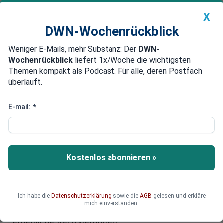
X
DWN-Wochenrückblick
Weniger E-Mails, mehr Substanz: Der
DWN-
Geldanlage Premium
Newsticker
MEIN DWN:
Wochenrückblick
liefert 1x/Woche die wichtigsten
Edelmetalle
DWN-Magazin
China
Themen kompakt als Podcast. Für alle, deren Postfach
überläuft.
DWN-Wochenrückblick
Auto Premium
Mehr Lohn gefordert
E-mail:
*
Bundesweite Streiks: Verdi legt
Deutschland lahm
Die Gewerkschaft Verdi hat zu bundesweiten
Kostenlos abonnieren »
Warnstreiks im öffentlichen Dienst aufgerufen.
Betroffen sind Kitas, Krankenhäuser,
Müllabfuhren und öffentliche Einrichtungen.
Ich habe die
Datenschutzerklärung
sowie die
AGB
gelesen und erkläre
Auch das Personal an sieben deutschen
mich einverstanden.
Flughäfen legte die Arbeit nieder und sorgte für
erhebliche Verzögerungen.