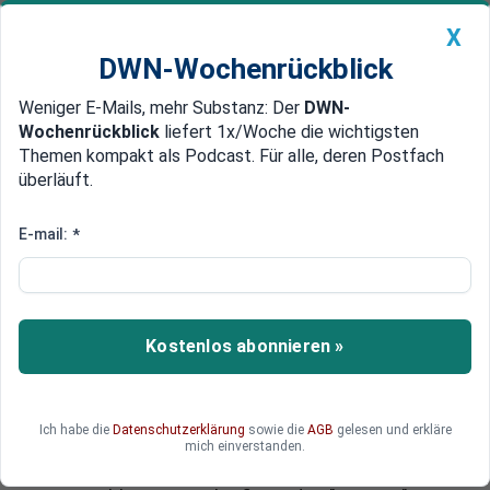
X
DWN-Wochenrückblick
Weniger E-Mails, mehr Substanz: Der
DWN-
Geldanlage Premium
Newsticker
MEIN DWN:
Wochenrückblick
liefert 1x/Woche die wichtigsten
Edelmetalle
DWN-Magazin
China
Themen kompakt als Podcast. Für alle, deren Postfach
überläuft.
DWN-Wochenrückblick
Auto Premium
Bail-in und Bail-out
E-mail:
*
Alles ganz legal: Europas
Steuerzahler müssen die Banken
retten
Kostenlos abonnieren »
Die mit viel Pathos zelebrierte Banken-Union in
Europa hat einen gravierenden Schönheitsfehler:
Die Euro-Retter ließen die Einrichtung einer
Ich habe die
Datenschutzerklärung
sowie die
AGB
gelesen und erkläre
gemeinsamen Einlagensicherung bewusst unter
mich einverstanden.
den Tisch fallen. Damit werden die europäischen