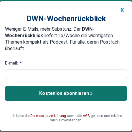
X
DWN-Wochenrückblick
Weniger E-Mails, mehr Substanz: Der
DWN-
Geldanlage Premium
Newsticker
MEIN DWN:
Wochenrückblick
liefert 1x/Woche die wichtigsten
Edelmetalle
DWN-Magazin
China
Themen kompakt als Podcast. Für alle, deren Postfach
überläuft.
DWN-Wochenrückblick
Auto Premium
FBI prüft
E-mail:
*
Zu viele Manipulationen:
Nervosität bei High-Tech-
Händlern
Kostenlos abonnieren »
Virtu Financial geht vorerst nicht an die Börse.
Die Branche geriet unter Verdacht, nachdem
bekannt wurde, dass das ganze System der
Ich habe die
Datenschutzerklärung
sowie die
AGB
gelesen und erkläre
Kurs-Manipulation dient. Mittlerweile prüfen US-
mich einverstanden.
Börsenaufsicht, FBI und die Staatsanwaltschaft