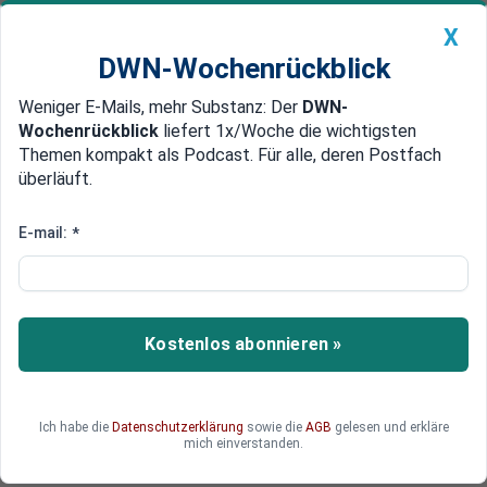
X
DWN-Wochenrückblick
Weniger E-Mails, mehr Substanz: Der
DWN-
Geldanlage Premium
Newsticker
MEIN DWN:
Wochenrückblick
liefert 1x/Woche die wichtigsten
Edelmetalle
DWN-Magazin
China
Themen kompakt als Podcast. Für alle, deren Postfach
überläuft.
DWN-Wochenrückblick
Auto Premium
Dienst im Altenheim
E-mail:
*
Gericht verurteilt Berlusconi zu
einem Jahr Sozialdienst
Der frühere italienische Premier Silvio Berlusconi
Kostenlos abonnieren »
muss seine einjährige Strafe in Form eines
Sozialdienstes verbüßen. Einmal pro Woche
muss er künftig in einem Altenheim arbeiten.
Ich habe die
Datenschutzerklärung
sowie die
AGB
gelesen und erkläre
Zudem verhängte das Mailänder Gericht
mich einverstanden.
Reiseeinschränkungen.