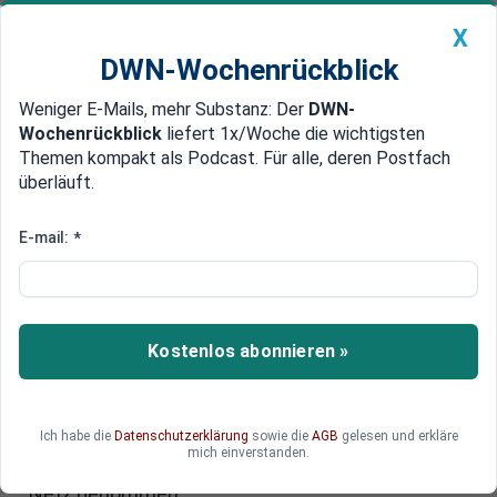
X
DWN-Wochenrückblick
Weniger E-Mails, mehr Substanz: Der
DWN-
Geldanlage Premium
Newsticker
MEIN DWN:
Wochenrückblick
liefert 1x/Woche die wichtigsten
Edelmetalle
DWN-Magazin
China
Themen kompakt als Podcast. Für alle, deren Postfach
überläuft.
DWN-Wochenrückblick
Auto Premium
Konzerne verklagen Regierung
E-mail:
*
Atomausstieg: Steuerzahler
droht Milliarden-Zahlung
Die Energie-Konzerne E.ON, RWE und Vattenfall
Kostenlos abonnieren »
verklagen die Bundesregierung auf
Schadenersatz. Durch den Atomausstieg seien
ihnen Profite in Milliardenhöhe entgangen. Nach
Ich habe die
Datenschutzerklärung
sowie die
AGB
gelesen und erkläre
der Atom-Katastrophe von Fukushima wurden
mich einverstanden.
diverse Atomkraftwerke in Deutschland vom
Netz genommen.