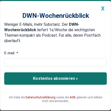
X
DWN-Wochenrückblick
Weniger E-Mails, mehr Substanz: Der
DWN-
Geldanlage Premium
Newsticker
MEIN DWN:
Wochenrückblick
liefert 1x/Woche die wichtigsten
Edelmetalle
DWN-Magazin
China
Themen kompakt als Podcast. Für alle, deren Postfach
überläuft.
DWN-Wochenrückblick
Auto Premium
Kontrolle übernommen
E-mail:
*
Separatisten stürmen TV-Sender
in Donezk
In der ostukrainischen Stadt Donezk haben
Kostenlos abonnieren »
prorussische Separatisten die Kontrolle über
einen Fernsehsender übernommen. Der Sender
zeige nur Lügen und versuche, die Bürger zu
Ich habe die
Datenschutzerklärung
sowie die
AGB
gelesen und erkläre
beeinflussen, so die Begründung der Besetzer.
mich einverstanden.