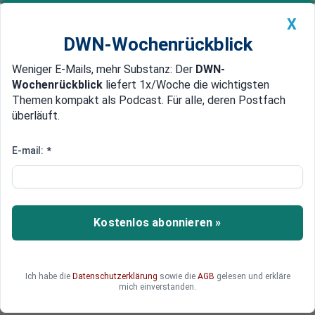
X
DWN-Wochenrückblick
Weniger E-Mails, mehr Substanz: Der
DWN-
Geldanlage Premium
Newsticker
MEIN DWN:
Wochenrückblick
liefert 1x/Woche die wichtigsten
Edelmetalle
DWN-Magazin
China
Themen kompakt als Podcast. Für alle, deren Postfach
überläuft.
DWN-Wochenrückblick
Auto Premium
Obama steht vor „Komplikationen“
E-mail:
*
Neue Verbündete: Russland
spricht mit dem Iran über
Energie-Deal
Kostenlos abonnieren »
Russland plant, den Iran mit Strom zu versorgen
und das Stromnetzwerke auszubauen. Auch der
Bau eines Wasserkraftwerks soll vorgenommen
Ich habe die
Datenschutzerklärung
sowie die
AGB
gelesen und erkläre
werden. Die Amerikaner sind empört und
mich einverstanden.
verweisen auf die Sanktionen gegen den Iran.