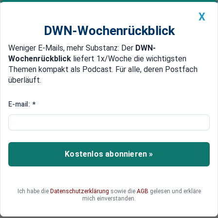
X
DWN-Wochenrückblick
Weniger E-Mails, mehr Substanz: Der
DWN-
Geldanlage Premium
Newsticker
MEIN DWN:
Wochenrückblick
liefert 1x/Woche die wichtigsten
Edelmetalle
DWN-Magazin
China
Themen kompakt als Podcast. Für alle, deren Postfach
überläuft.
DWN-Wochenrückblick
Auto Premium
Höhere Löhne gefordert
E-mail:
*
Vor Fußball-WM: Brasiliens
Polizei droht mit Streik
Die Polizisten fordern höhere Löhne und drohen
Kostenlos abonnieren »
der Regierung mit Streik während der
Weltmeisterschaft. Die Sicherheitslage in
Brasilien ist schon seit Monaten angespannt. Bis
Ich habe die
Datenschutzerklärung
sowie die
AGB
gelesen und erkläre
Ende Mai muss die Regierung der Polizei ein
mich einverstanden.
Angebot machen.