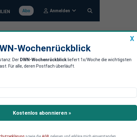
Anmelden
Abo
ILIEN
X
a
DWN-Wochenrückblick
WN-Wochenrückblick
stanz: Der
DWN-Wochenrückblick
liefert 1x/Woche die wichtigsten
weites
. Für alle, deren Postfach überläuft.
nstrant getötet worden.
rer Mann an den Folgen
Kostenlos abonnieren »
chutzerklärung
sowie die
AGB
gelesen und erkläre mich einverstanden.