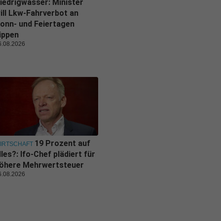
iedrigwasser: Minister
ill Lkw-Fahrverbot an
onn- und Feiertagen
ippen
6.08.2026
19 Prozent auf
IRTSCHAFT
lles?: Ifo-Chef plädiert für
öhere Mehrwertsteuer
6.08.2026