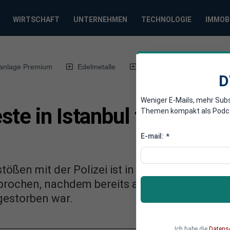
WIRTSCHAFT
UNTERNEHMEN
TECHNOLOGIE
IMMOB
anlage Premium
Edelmetalle
DWN-Magazin
Chin
D
Weniger E-Mails, mehr Sub
te in Istanbul fordern z
Themen kompakt als Podcast
E-mail:
*
ßen mit der Polizei ist in Istanbul ein Demo
rochen, nachdem bereits am zuvor ein weite
gestorben war.
Ich habe die
Datens