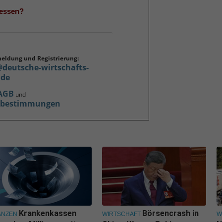
gessen?
meldung und Registrierung:
@deutsche-wirtschafts-
.de
AGB
und
zbestimmungen
Krankenkassen
Börsencrash in
ANZEN
WIRTSCHAFT
W