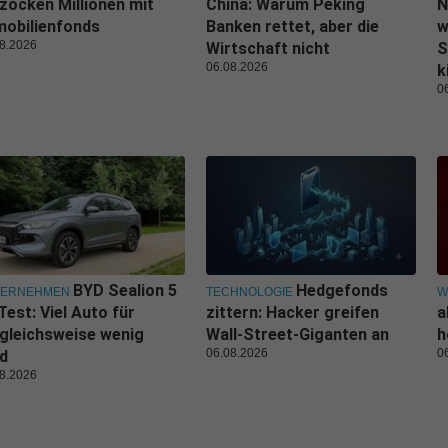
zocken Millionen mit
China: Warum Peking
N
obilienfonds
Banken rettet, aber die
w
8.2026
Wirtschaft nicht
S
06.08.2026
k
0
BYD Sealion 5
Hedgefonds
TERNEHMEN
TECHNOLOGIE
W
Test: Viel Auto für
zittern: Hacker greifen
a
gleichsweise wenig
Wall-Street-Giganten an
h
06.08.2026
0
d
8.2026