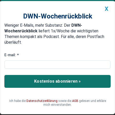
X
DWN-Wochenrückblick
Weniger E-Mails, mehr Substanz: Der
DWN-
Geldanlage Premium
Newsticker
MEIN DWN:
Wochenrückblick
liefert 1x/Woche die wichtigsten
Edelmetalle
DWN-Magazin
China
Themen kompakt als Podcast. Für alle, deren Postfach
überläuft.
DWN-Wochenrückblick
Auto Premium
Aufgeblähte Preise seit 2010
E-mail:
*
Anklage: US-Banken haben
Zinkpreis manipuliert
Goldman Sachs, JPMorgan und die
Kostenlos abonnieren »
Metallhandelsbörse in London manipulieren seit
vier Jahren die Zinkpreise, so der Vorwurf der
Anklage. Die Preise für Zink sind wie die für
Ich habe die
Datenschutzerklärung
sowie die
AGB
gelesen und erkläre
Aluminium in den vergangenen Jahren deutlich
mich einverstanden.
gestiegen.