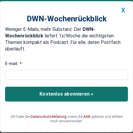
X
DWN-Wochenrückblick
Weniger E-Mails, mehr Substanz: Der
DWN-
Geldanlage Premium
Newsticker
MEIN DWN:
Wochenrückblick
liefert 1x/Woche die wichtigsten
Edelmetalle
DWN-Magazin
China
Themen kompakt als Podcast. Für alle, deren Postfach
überläuft.
DWN-Wochenrückblick
Auto Premium
Wegen geplantem Schuldenschnitt
E-mail:
*
Die Rache der Wall Street:
Rating-Agentur bedroht
Österreichs Banken
Kostenlos abonnieren »
Standard & Poor's rächt sich bei Österreich für
den drohenden Schuldenschnitt bei der Hypo
Alpe Adria. Die Agentur kündigt Herabstufungen
Ich habe die
Datenschutzerklärung
sowie die
AGB
gelesen und erkläre
an, weil die Republik ihre Staatsgarantien für
mich einverstanden.
nachrangige Gläubiger rückwirkend kündigen will.