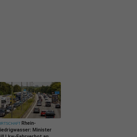
Rhein-
IRTSCHAFT
iedrigwasser: Minister
ill Lkw-Fahrverbot an