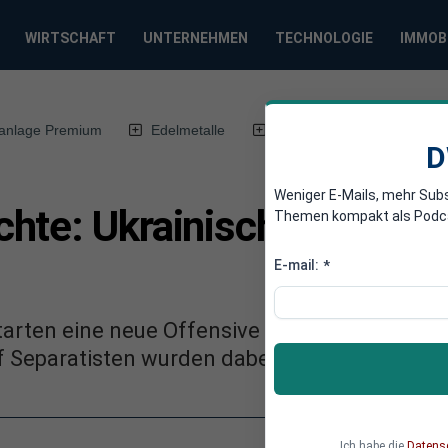
WIRTSCHAFT
UNTERNEHMEN
TECHNOLOGIE
IMMOB
anlage Premium
Edelmetalle
DWN-Magazin
Chin
D
Weniger E-Mails, mehr Sub
hte: Ukrainisches Militär
Themen kompakt als Podcast
E-mail:
*
starten eine neue Offensive auf Mariupol. Die 
f Separatisten wurden dabei getötet.
Ich habe die
Datens