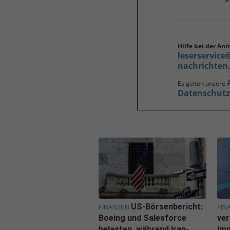
Hilfe bei der An
leserservice
nachrichten
Es gelten unsere
Datenschut
US-Börsenbericht:
FINANZEN
FIN
Boeing und Salesforce
ver
belasten, während Iran-
Imm