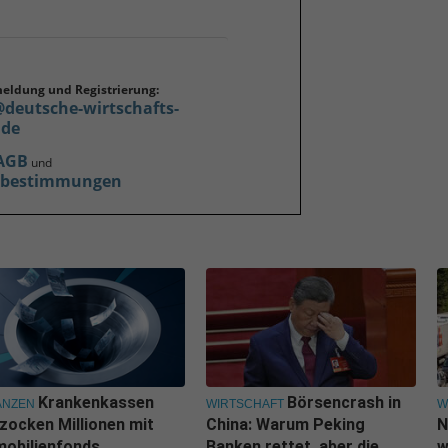
meldung und Registrierung:
@deutsche-wirtschafts-
.de
AGB
und
zbestimmungen
Krankenkassen
Börsencrash in
ANZEN
WIRTSCHAFT
W
zocken Millionen mit
China: Warum Peking
N
obilienfonds
Banken rettet, aber die
w