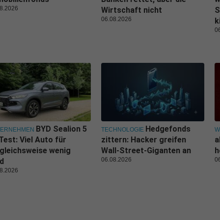
8.2026
Wirtschaft nicht
S
06.08.2026
k
0
BYD Sealion 5
Hedgefonds
TERNEHMEN
TECHNOLOGIE
W
Test: Viel Auto für
zittern: Hacker greifen
a
gleichsweise wenig
Wall-Street-Giganten an
h
06.08.2026
0
d
8.2026