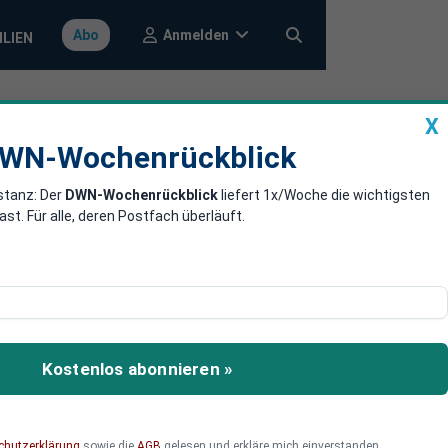
Anmelden
Abo
ILIEN
X
a
DWN-Wochenrückblick
WN-Wochenrückblick
stanz: Der
DWN-Wochenrückblick
liefert 1x/Woche die wichtigsten
 umzingelt
. Für alle, deren Postfach überläuft.
Hafenstadt sei umzingelt,
Kostenlos abonnieren »
chutzerklärung
sowie die
AGB
gelesen und erkläre mich einverstanden.