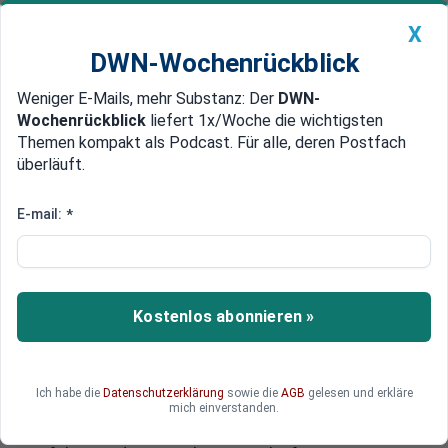
X
DWN-Wochenrückblick
Weniger E-Mails, mehr Substanz: Der
DWN-
Geldanlage Premium
Newsticker
MEIN DWN:
Wochenrückblick
liefert 1x/Woche die wichtigsten
Edelmetalle
DWN-Magazin
China
Themen kompakt als Podcast. Für alle, deren Postfach
überläuft.
DWN-Wochenrückblick
Auto Premium
Bündnisfall nach Hackerangriff
E-mail:
*
Russland im Visier: Nato will auf
Cyber-Angriff mit Militärschlag
reagieren
Kostenlos abonnieren »
Die Nato will Cyber-Attacken mit militärischer
Gewalt beantworten. Feindliche Cyber-Attacken
können Kraftwerke, Regierungen und weitere
Ich habe die
Datenschutzerklärung
sowie die
AGB
gelesen und erkläre
kritische Punkte eines Landes lahmlegen. Doch
mich einverstanden.
auch die internationalen Finanzmärkte seien in