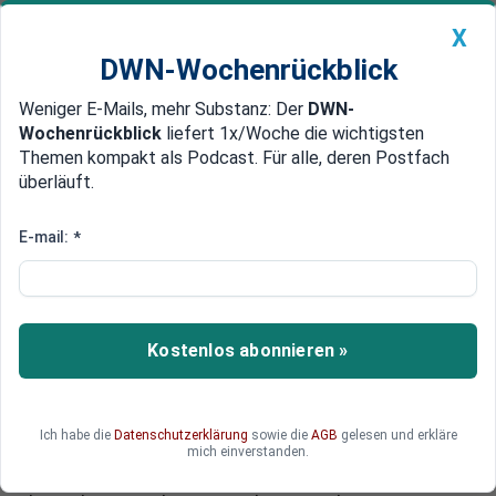
X
DWN-Wochenrückblick
Weniger E-Mails, mehr Substanz: Der
DWN-
Geldanlage Premium
Newsticker
MEIN DWN:
Wochenrückblick
liefert 1x/Woche die wichtigsten
Edelmetalle
DWN-Magazin
China
Themen kompakt als Podcast. Für alle, deren Postfach
überläuft.
DWN-Wochenrückblick
Auto Premium
Die eigenen Bürger vergessen
E-mail:
*
Merkels Illusion vom globalen
Markt treibt Deutschland in die
Krise
Kostenlos abonnieren »
Die Rückkehr der Krisen wird Deutschland
besonders hart treffen. In Deutschland hat sich
als Exportnation in einer trügerischen Sicherheit
Ich habe die
Datenschutzerklärung
sowie die
AGB
gelesen und erkläre
gewogen. Statt die Kaufkraft der eigenen Bürger
mich einverstanden.
zu stärken, wurde weiter Lohn-Dumping